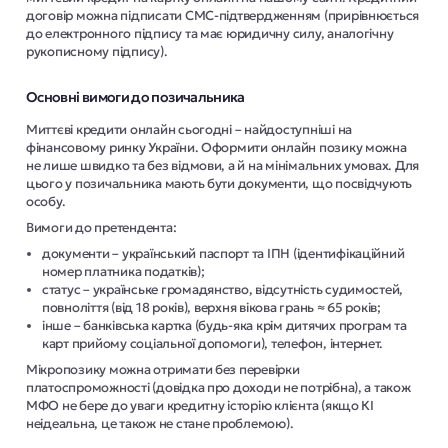
договір можна підписати СМС-підтвердженням (прирівнюється
до електронного підпису та має юридичну силу, аналогічну
рукописному підпису).
Основні вимоги до позичальника
Миттєві кредити онлайн сьогодні – найдоступніші на
фінансовому ринку України. Оформити онлайн позику можна
не лише швидко та без відмови, а й на мінімальних умовах. Для
цього у позичальника мають бути документи, що посвідчують
особу.
Вимоги до претендента:
документи – український паспорт та ІПН (ідентифікаційний
номер платника податків);
статус – українське громадянство, відсутність судимостей,
повноліття (від 18 років), верхня вікова грань ≈ 65 років;
інше – банківська картка (будь-яка крім дитячих програм та
карт прийому соціальної допомоги), телефон, інтернет.
Мікропозику можна отримати без перевірки
платоспроможності (довідка про доходи не потрібна), а також
МФО не бере до уваги кредитну історію клієнта (якщо КІ
неідеальна, це також не стане проблемою).