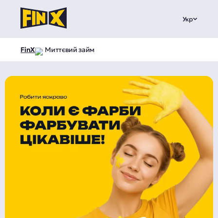
Укр
FinX
Миттєвий займ