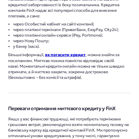
кредитної заборгованості із боку позичальника. Кредитна
компанія FinX надає всі популярні способи для внесення
платежів, а саме:
через Особистий кабінет на сайті компанії;
через платіжні термінали (ПриватБанк, EasyPay, City24);
через платіжні онлайн-сервіси (iPay, Portmone);
через Нову Пошту;
у банку (каса).
Більше інформації,
як погасити кредит
, можна знайти за
посиланням. Миттєва позика повністю відповідає своїй
назві. Моментальні кредити онлайн можна не тільки швидко
отримати, а й миттєво закрити, зокрема достроково
(безкоштовно – без комісії та штрафів).
Переваги отримання миттєвого кредиту у FinX
Якщо у вас фінансові труднощі, які потребують термінових
грошових витрат, рекомендуємо взяти моментальну позику на
банківську картку від кредитної компанії FinX. Ми пропонуємо
оптимальні умови кредитування, у тому числі, гарантуємо