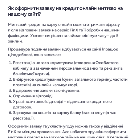
Як оформити заявку на кредит онлайн миттєво на
нашому сайті?
Миттєвий кредит на карту онлайн можна отримати відразу
після відправки заявки на сервіс FinX та її обробки нашими
фахівцями. Ухвалення рішення займає мінімум часу – до 5
хвилин.
Процедура подання заявки відбувається на сайті (працює
цілодобово), вона включає:
Реєстрацію нового користувача (створення Особистого
кабінету із зазначенням персональних даних та реквізитів
банківської картки).
Вибір умов кредитування (суми, загального терміну, частоти
платежів) на онлайн-калькуляторі.
Відправлення заявки та очікування.
Отримання відповіді.
У разі позитивної відповіді – підписання кредитного
договору.
Зарахування коштів на картку банку (зазначену під час
реєстрації).
Оформити заявку та укласти угоду можна також у відділенні
FinX за місцем проживання. Але набагато зручніше оформити
миттєвий кредит на картку онлайн на нашому сайті. Кредитний