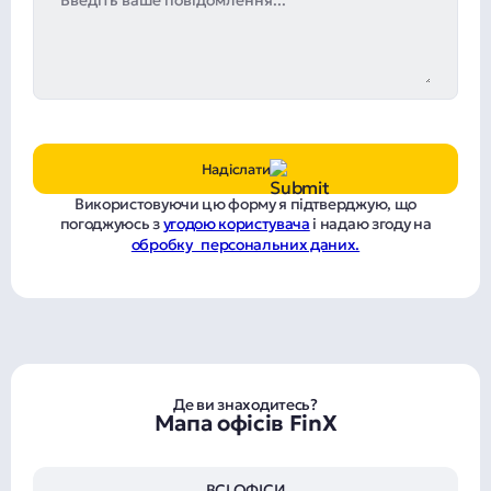
Надіслати
Використовуючи цю форму я підтверджую, що
погоджуюсь з
угодою користувача
і надаю згоду на
обробку персональних даних.
Де ви знаходитесь?
Мапа офісів FinX
ВСІ ОФІСИ