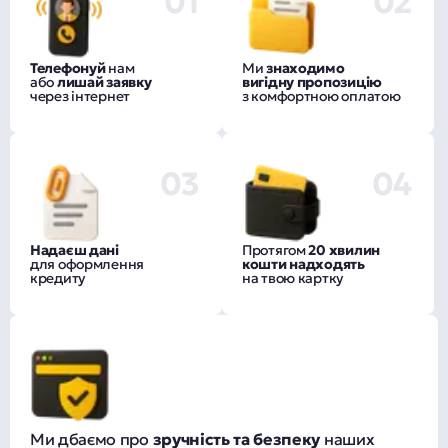
01
02
Телефонуй
нам
Ми
знаходимо
або
лишай заявку
вигідну пропозицію
через інтернет
з комфортною оплатою
03
04
Надаєш дані
Протягом
20 хвилин
для оформлення
кошти надходять
кредиту
на твою картку
Ми дбаємо про
зручність та безпеку
наших