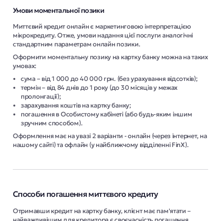
Умови моментальної позики
Миттєвий кредит онлайн є маркетинговою інтерпретацією
мікрокредиту. Отже, умови надання цієї послуги аналогічні
стандартним параметрам онлайн позики.
Оформити моментальну позику на картку банку можна на таких
умовах:
сума – від 1 000 до 40 000 грн. (без урахування відсотків);
термін – від 84 днів до 1 року (до 30 місяців у межах
пролонгації);
зарахування коштів на картку банку;
погашення в Особистому кабінеті (або будь-яким іншим
зручним способом).
Оформлення має на увазі 2 варіанти - онлайн (через інтернет, на
нашому сайті) та офлайн (у найближчому відділенні FinX).
Способи погашення миттєвого кредиту
Отримавши кредит на картку банку, клієнт має пам'ятати –
найважливішим для кредитора є своєчасність погашення