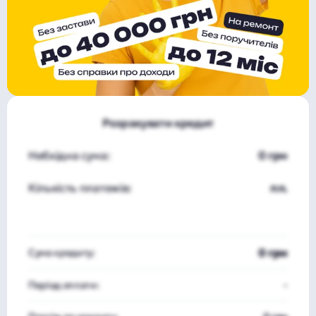
Розрахувати кредит
Небхідна сума:
0 грн
Кількість платежів:
пл.
0 грн
Сума кредиту:
Період оплати:
-