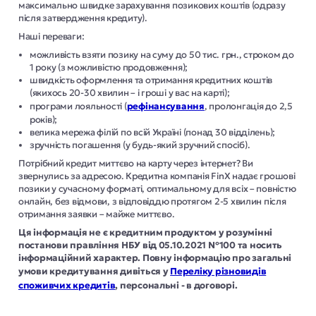
максимально швидке зарахування позикових коштів (одразу
після затвердження кредиту).
Наші переваги:
можливість взяти позику на суму до 50 тис. грн., строком до
1 року (з можливістю продовження);
швидкість оформлення та отримання кредитних коштів
(якихось 20-30 хвилин – і гроші у вас на карті);
програми лояльності (
рефінансування
, пролонгація до 2,5
років);
велика мережа філій по всій Україні (понад 30 відділень);
зручність погашення (у будь-який зручний спосіб).
Потрібний кредит миттєво на карту через інтернет? Ви
звернулись за адресою. Кредитна компанія FinX надає грошові
позики у сучасному форматі, оптимальному для всіх – повністю
онлайн, без відмови, з відповіддю протягом 2-5 хвилин після
отримання заявки – майже миттєво.
Ця інформація не є кредитним продуктом у розумінні
постанови правління НБУ від 05.10.2021 №100 та носить
інформаційний характер. Повну інформацію про загальні
умови кредитування дивіться у
Переліку різновидів
споживчих кредитів
, персональні - в договорі.