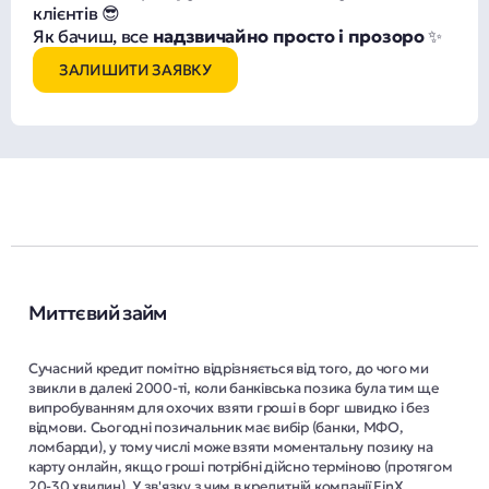
клієнтів 😎
Як бачиш, все
надзвичайно просто і прозоро
✨
ЗАЛИШИТИ ЗАЯВКУ
Миттєвий займ
Сучасний кредит помітно відрізняється від того, до чого ми
звикли в далекі 2000-ті, коли банківська позика була тим ще
випробуванням для охочих взяти гроші в борг швидко і без
відмови. Сьогодні позичальник має вибір (банки, МФО,
ломбарди), у тому числі може взяти моментальну позику на
карту онлайн, якщо гроші потрібні дійсно терміново (протягом
20-30 хвилин). У зв'язку з чим в кредитній компанії FinX