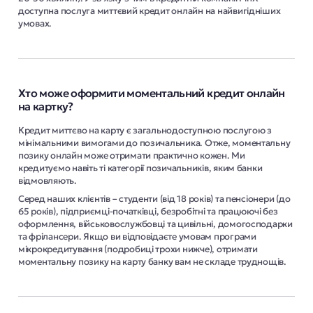
доступна послуга миттєвий кредит онлайн на найвигідніших
умовах.
Хто може оформити моментальний кредит онлайн
на картку?
Кредит миттєво на карту є загальнодоступною послугою з
мінімальними вимогами до позичальника. Отже, моментальну
позику онлайн може отримати практично кожен. Ми
кредитуємо навіть ті категорії позичальників, яким банки
відмовляють.
Серед наших клієнтів – студенти (від 18 років) та пенсіонери (до
65 років), підприємці-початківці, безробітні та працюючі без
оформлення, військовослужбовці та цивільні, домогосподарки
та фрілансери. Якщо ви відповідаєте умовам програми
мікрокредитування (подробиці трохи нижче), отримати
моментальну позику на карту банку вам не складе труднощів.