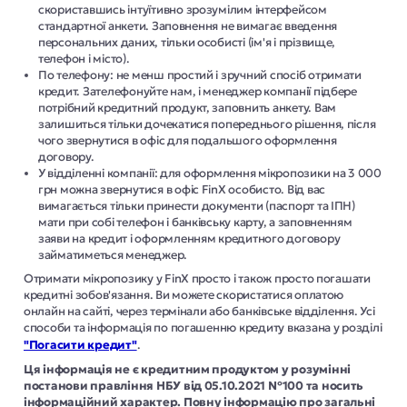
скориставшись інтуїтивно зрозумілим інтерфейсом
стандартної анкети. Заповнення не вимагає введення
персональних даних, тільки особисті (ім'я і прізвище,
телефон і місто).
По телефону: не менш простий і зручний спосіб отримати
кредит. Зателефонуйте нам, і менеджер компанії підбере
потрібний кредитний продукт, заповнить анкету. Вам
залишиться тільки дочекатися попереднього рішення, після
чого звернутися в офіс для подальшого оформлення
договору.
У відділенні компанії: для оформлення мікропозики на 3 000
грн можна звернутися в офіс FinX особисто. Від вас
вимагається тільки принести документи (паспорт та ІПН)
мати при собі телефон і банківську карту, а заповненням
заяви на кредит і оформленням кредитного договору
займатиметься менеджер.
Отримати мікропозику у FinX просто і також просто погашати
кредитні зобов'язання. Ви можете скористатися оплатою
онлайн на сайті, через термінали або банківське відділення. Усі
способи та інформація по погашенню кредиту вказана у розділі
"Погасити кредит"
.
Ця інформація не є кредитним продуктом у розумінні
постанови правління НБУ від 05.10.2021 №100 та носить
інформаційний характер. Повну інформацію про загальні