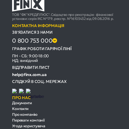
ТОВ "ФК"КРЕДІПЛЮС". Свідоцтво про реєстрацію фінансової
установи: серія ІКС №179, реєстр. №16103432 від 09.08.2016 р.
КОНТАКТНА ІНФОРМАЦІЯ
ЗВ'ЯЗАТИСЯ З НАМИ
0 800 753 000
ГРАФІК РОБОТИ ГАРЯЧОЇ ЛІНІЇ
ПН - СБ: 9:00-18:00
НД: вихідний
ВІДПРАВИТИ ЛИСТ
help@finx.com.ua
СЛІДКУЙ В СОЦ. МЕРЕЖАХ
ПРО НАС
Документи
Контакти
Про компанію
Переваги компанії
Угода користувача