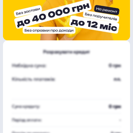
Розрахувати кредит
Небхідна сума:
0 грн
Кількість платежів:
пл.
0 грн
Сума кредиту:
Період оплати:
-