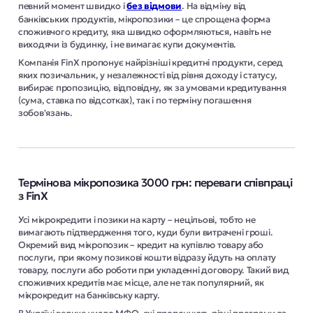
певний момент швидко і
без відмови
. На відміну від
банківських продуктів, мікропозики – це спрощена форма
споживчого кредиту, яка швидко оформляються, навіть не
виходячи із будинку, і не вимагає купи документів.
Компанія FinX пропонує найрізніші кредитні продукти, серед
яких позичальник, у незалежності від рівня доходу і статусу,
вибирає пропозицію, відповідну, як за умовами кредитування
(сума, ставка по відсотках), так і по терміну погашення
зобов'язань.
Термінова мікропозика 3000 грн: переваги співпраці
з FinX
Усі мікрокредити і позики на карту – нецільові, тобто не
вимагають підтвердження того, куди були витрачені гроші.
Окремий вид мікропозик – кредит на купівлю товару або
послуги, при якому позикові кошти відразу йдуть на оплату
товару, послуги або роботи при укладенні договору. Такий вид
споживчих кредитів має місце, але не так популярний, як
мікрокредит на банківську карту.