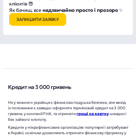
клієнтів 😎
Як бачиш, все
надзвичайно просто і прозоро
✨
ЗАЛИШИТИ ЗАЯВКУ
Кредит на 3 000 гривень
Не у кожного українця є фінансова подушка безпеки, але вихід
із положення є завжди: оформити терміновий кредит на 3 000
гривень у компанії FinX, та отримати
гроші на картку
швидко і
без зайвого клопоту.
Кредити у мікрофінансових організаціях популярні і затребувані
в Україні, оскільки дозволяють отримати фінансову підтримку у