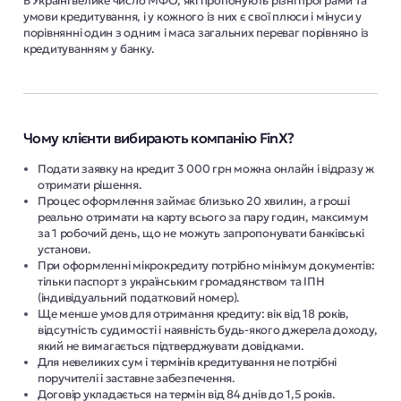
В Україні велике число МФО, які пропонують різні програми та
умови кредитування, і у кожного із них є свої плюси і мінуси у
порівнянні один з одним і маса загальних переваг порівняно із
кредитуванням у банку.
Чому клієнти вибирають компанію FinX?
Подати заявку на кредит 3 000 грн можна онлайн і відразу ж
отримати рішення.
Процес оформлення займає близько 20 хвилин, а гроші
реально отримати на карту всього за пару годин, максимум
за 1 робочий день, що не можуть запропонувати банківські
установи.
При оформленні мікрокредиту потрібно мінімум документів:
тільки паспорт з українським громадянством та ІПН
(індивідуальний податковий номер).
Ще менше умов для отримання кредиту: вік від 18 років,
відсутність судимості і наявність будь-якого джерела доходу,
який не вимагається підтверджувати довідками.
Для невеликих сум і термінів кредитування не потрібні
поручителі і заставне забезпечення.
Договір укладається на термін від 84 днів до 1,5 років.