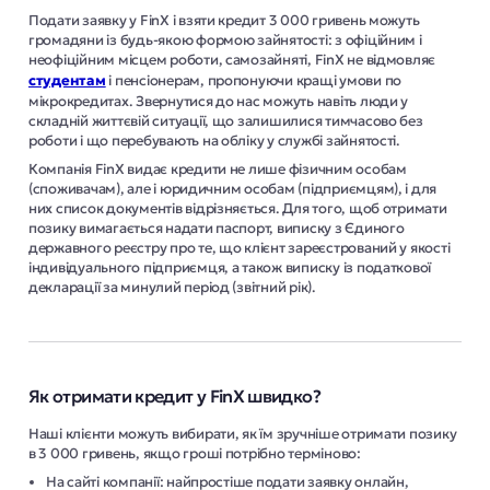
Подати заявку у FinX і взяти кредит 3 000 гривень можуть
громадяни із будь-якою формою зайнятості: з офіційним і
неофіційним місцем роботи, самозайняті, FinX не відмовляє
студентам
і пенсіонерам, пропонуючи кращі умови по
мікрокредитах. Звернутися до нас можуть навіть люди у
складній життєвій ситуації, що залишилися тимчасово без
роботи і що перебувають на обліку у службі зайнятості.
Компанія FinX видає кредити не лише фізичним особам
(споживачам), але і юридичним особам (підприємцям), і для
них список документів відрізняється. Для того, щоб отримати
позику вимагається надати паспорт, виписку з Єдиного
державного реєстру про те, що клієнт зареєстрований у якості
індивідуального підприємця, а також виписку із податкової
декларації за минулий період (звітний рік).
Як отримати кредит у FinX швидко?
Наші клієнти можуть вибирати, як їм зручніше отримати позику
в 3 000 гривень, якщо гроші потрібно терміново:
На сайті компанії: найпростіше подати заявку онлайн,