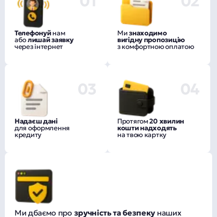
01
02
Телефонуй
нам
Ми
знаходимо
або
лишай заявку
вигідну пропозицію
через інтернет
з комфортною оплатою
03
04
Надаєш дані
Протягом
20 хвилин
для оформлення
кошти надходять
кредиту
на твою картку
Ми дбаємо про
зручність та безпеку
наших